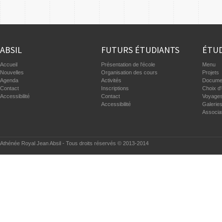
ABSIL
FUTURS ÉTUDIANTS
ÉTUD
Accueil
Présentation de l'école
Menu
Nouvelles
Organisation des cours
Projets
Agenda
Activités
Documen
Contact
Inscriptions
Choix d'
Accessibilité
Contact
Voyages
Accessibilité
Galerie
Associa
Athénée Royal Jean Absil - Tous droits réservés © 2013-2014