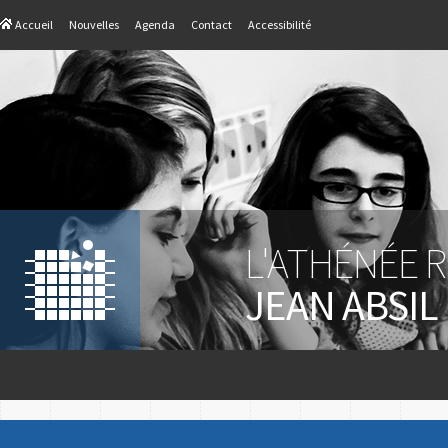
Accueil
Nouvelles
Agenda
Contact
Accessibilité
L'ATHÉNÉE 
JEAN ABSIL