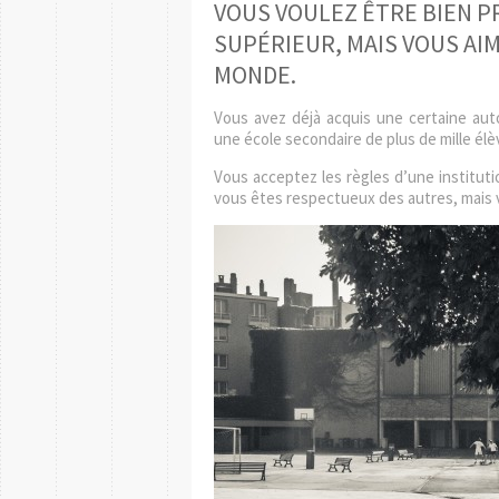
VOUS VOULEZ ÊTRE BIEN P
SUPÉRIEUR, MAIS VOUS AI
MONDE.
Vous avez déjà acquis une certaine auto
une école secondaire de plus de mille él
Vous acceptez les règles d’une institution
vous êtes respectueux des autres, mais 