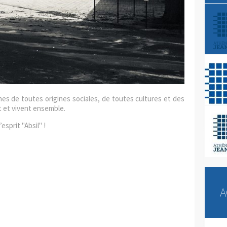
unes de toutes origines sociales, de toutes cultures et des
nt et vivent ensemble.
esprit "Absil" !
A