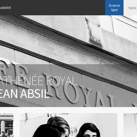
École en
sibilité
ligne
'ATHÉNÉE ROYAL
EAN ABSIL