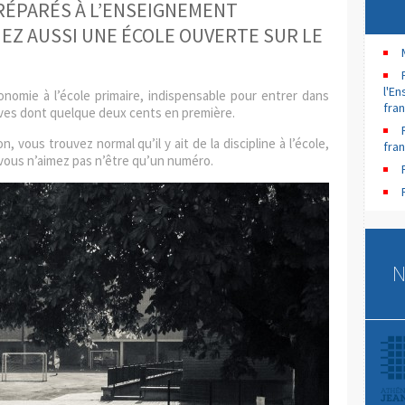
RÉPARÉS À L’ENSEIGNEMENT
MEZ AUSSI UNE ÉCOLE OUVERTE SUR LE
l'E
nomie à l’école primaire, indispensable pour entrer dans
fra
èves dont quelque deux cents en première.
, vous trouvez normal qu’il y ait de la discipline à l’école,
fra
vous n’aimez pas n’être qu’un numéro.
N