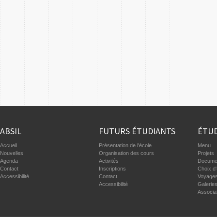
ABSIL
FUTURS ÉTUDIANTS
ÉTUD
Accueil
Présentation de l'école
Menu
Nouvelles
Organisation des cours
Projets
Agenda
Activités
Documen
Contact
Inscriptions
Choix d'
Accessibilité
Contact
Voyages
Accessibilité
Galerie
Associa