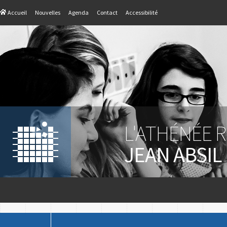
Accueil
Nouvelles
Agenda
Contact
Accessibilité
L'ATHÉNÉE 
JEAN ABSIL