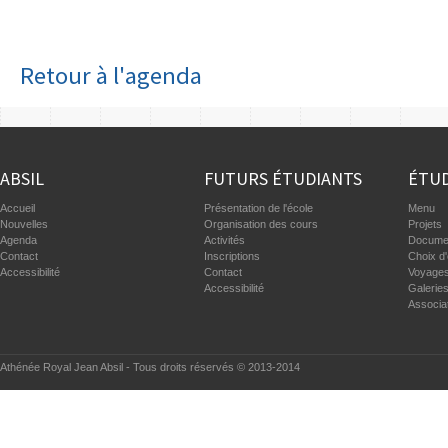
Retour à l'agenda
ABSIL
FUTURS ÉTUDIANTS
ÉTUD
Accueil
Présentation de l'école
Menu
Nouvelles
Organisation des cours
Projets
Agenda
Activités
Documen
Contact
Inscriptions
Choix d'
Accessibilité
Contact
Voyages
Accessibilité
Galerie
Associa
Athénée Royal Jean Absil - Tous droits réservés © 2013-2014