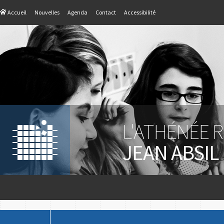
Accueil
Nouvelles
Agenda
Contact
Accessibilité
L'ATHÉNÉE 
JEAN ABSIL