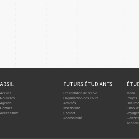
ABSIL
FUTURS ÉTUDIANTS
ÉTUD
Accueil
Présentation de l'école
Menu
Nouvelles
Organisation des cours
Projets
Agenda
Activités
Documen
Contact
Inscriptions
Choix d'
Accessibilité
Contact
Voyages
Accessibilité
Galerie
Associa