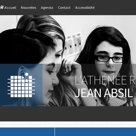
Accueil
Nouvelles
Agenda
Contact
Accessibilité
L'ATHÉNÉE 
JEAN ABSIL