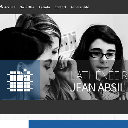
Accueil
Nouvelles
Agenda
Contact
Accessibilité
L'ATHÉNÉE 
JEAN ABSIL