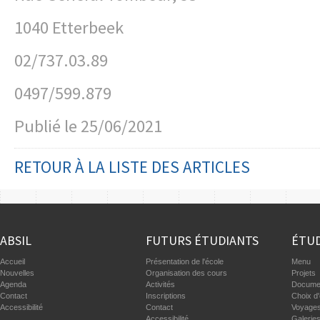
1040 Etterbeek
02/737.03.89
0497/599.879
Publié le
25/06/2021
RETOUR À LA LISTE DES ARTICLES
ABSIL
FUTURS ÉTUDIANTS
ÉTUD
Accueil
Présentation de l'école
Menu
Nouvelles
Organisation des cours
Projets
Agenda
Activités
Documen
Contact
Inscriptions
Choix d'
Accessibilité
Contact
Voyages
Accessibilité
Galerie