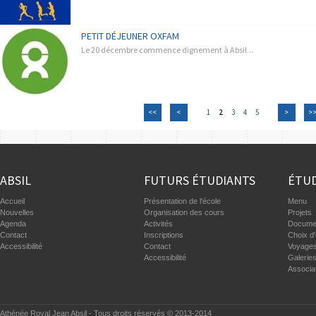
PETIT DÉJEUNER OXFAM
Le 20 décembre commence dignement à Absil...
<<
<
1
2
3
4
5
>
>
ABSIL
FUTURS ÉTUDIANTS
ÉTUD
Accueil
Présentation de l'école
Menu
Nouvelles
Organisation des cours
Projets
Agenda
Activités
Documen
Contact
Inscriptions
Choix d'
Accessibilité
Contact
Voyages
Accessibilité
Galerie
Associa
Athénée Royal Jean Absil - Tous droits réservés © 2013-2014