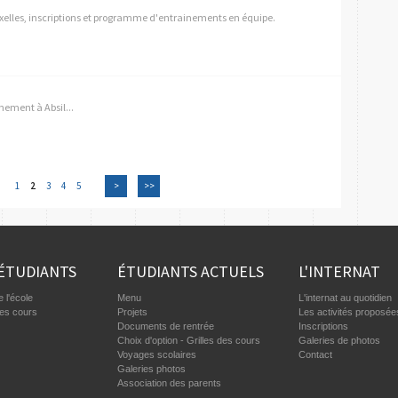
uxelles, inscriptions et programme d'entrainements en équipe.
ment à Absil...
1
2
3
4
5
>
>>
ÉTUDIANTS
ÉTUDIANTS ACTUELS
L'INTERNAT
 l'école
Menu
L'internat au quotidien
des cours
Projets
Les activités proposée
Documents de rentrée
Inscriptions
Choix d'option - Grilles des cours
Galeries de photos
Voyages scolaires
Contact
Galeries photos
Association des parents