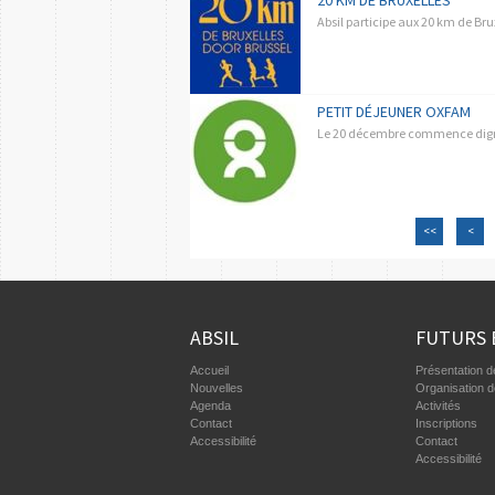
20 KM DE BRUXELLES
Absil participe aux 20 km de Br
PETIT DÉJEUNER OXFAM
Le 20 décembre commence digne
<<
<
ABSIL
FUTURS 
Accueil
Présentation de
Nouvelles
Organisation 
Agenda
Activités
Contact
Inscriptions
Accessibilité
Contact
Accessibilité