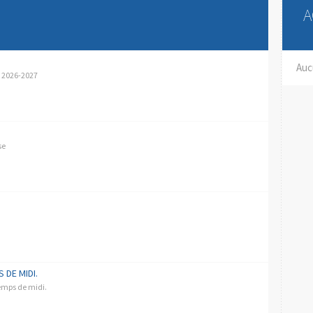
A
Auc
s 2026-2027
se
 DE MIDI.
temps de midi.