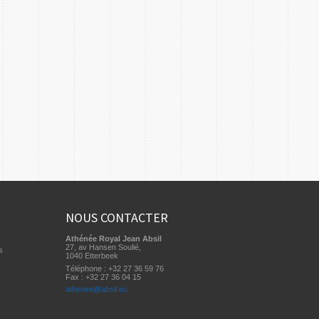
NOUS CONTACTER
Athénée Royal Jean Absil
27, av Hansen Soulié,
s
1040 Etterbeek
Téléphone : +32 27 36 59 76
Fax : +32 27 36 04 15
athenee@absil.eu