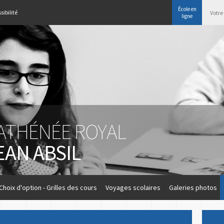
École en
sibilité
ligne
'ATHÉNÉE ROYAL
EAN ABSIL
Choix d'option - Grilles des cours
Voyages scolaires
Galeries photos