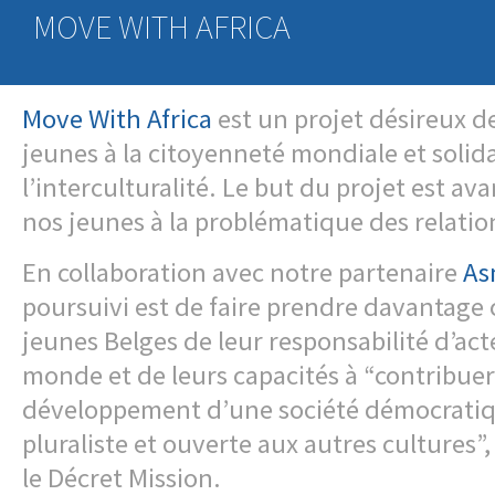
MOVE WITH AFRICA
Move With Africa
est un projet désireux de 
jeunes à la citoyenneté mondiale et solida
l’interculturalité. Le but du projet est ava
nos jeunes à la problématique des relati
En collaboration avec notre partenaire
As
poursuivi est de faire prendre davantage
jeunes Belges de leur responsabilité d’ac
monde et de leurs capacités à “contribuer
développement d’une société démocratiqu
pluraliste et ouverte aux autres cultures”
le Décret Mission.