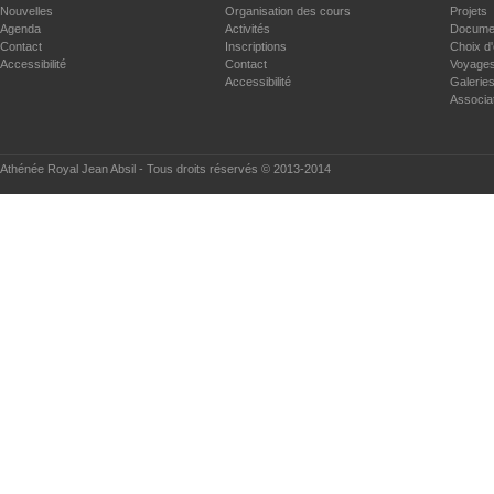
Nouvelles
Organisation des cours
Projets
Agenda
Activités
Documen
Contact
Inscriptions
Choix d'
Accessibilité
Contact
Voyages
Accessibilité
Galerie
Associa
Athénée Royal Jean Absil - Tous droits réservés © 2013-2014